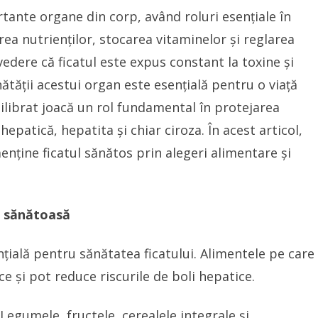
rtante organe din corp, având roluri esențiale în
ea nutrienților, stocarea vitaminelor și reglarea
vedere că ficatul este expus constant la toxine și
tății acestui organ este esențială pentru o viață
hilibrat joacă un rol fundamental în protejarea
epatică, hepatita și chiar ciroza. În acest articol,
nține ficatul sănătos prin alegeri alimentare și
i sănătoasă
nțială pentru sănătatea ficatului. Alimentele pe care
ce și pot reduce riscurile de boli hepatice.
 Legumele, fructele, cerealele integrale și