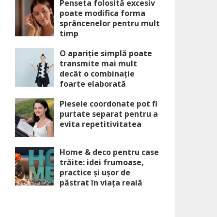
Penseta folosită excesiv
poate modifica forma
sprâncenelor pentru mult
timp
O apariție simplă poate
transmite mai mult
decât o combinație
foarte elaborată
Piesele coordonate pot fi
purtate separat pentru a
evita repetitivitatea
Home & deco pentru case
trăite: idei frumoase,
practice și ușor de
păstrat în viața reală