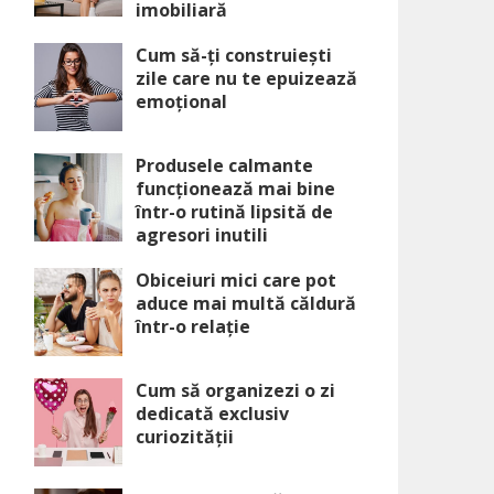
imobiliară
Cum să-ți construiești
zile care nu te epuizează
emoțional
Produsele calmante
funcționează mai bine
într-o rutină lipsită de
agresori inutili
Obiceiuri mici care pot
aduce mai multă căldură
într-o relație
Cum să organizezi o zi
dedicată exclusiv
curiozității