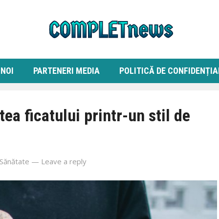
 NOI
PARTENERI MEDIA
POLITICĂ DE CONFIDENȚIA
ea ficatului printr-un stil de
Sănătate
—
Leave a reply