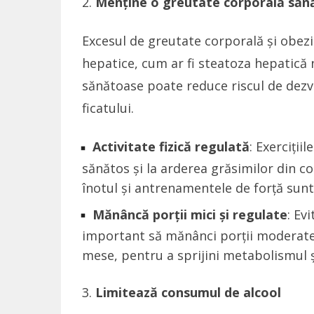
Menține o greutate corporală săn
Excesul de greutate corporală și obezi
hepatice, cum ar fi steatoza hepatică 
sănătoase poate reduce riscul de dezvol
ficatului.
Activitate fizică regulată
: Exerciții
sănătos și la arderea grăsimilor din co
înotul și antrenamentele de forță sunt 
Mănâncă porții mici și regulate
: Ev
important să mănânci porții moderate 
mese, pentru a sprijini metabolismul ș
Limitează consumul de alcool