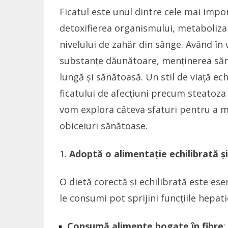
Ficatul este unul dintre cele mai impo
detoxifierea organismului, metabolizar
nivelului de zahăr din sânge. Având în 
substanțe dăunătoare, menținerea sănă
lungă și sănătoasă. Un stil de viață ec
ficatului de afecțiuni precum steatoza h
vom explora câteva sfaturi pentru a me
obiceiuri sănătoase.
Adoptă o alimentație echilibrată ș
O dietă corectă și echilibrată este ese
le consumi pot sprijini funcțiile hepati
Consumă alimente bogate în fibre
: