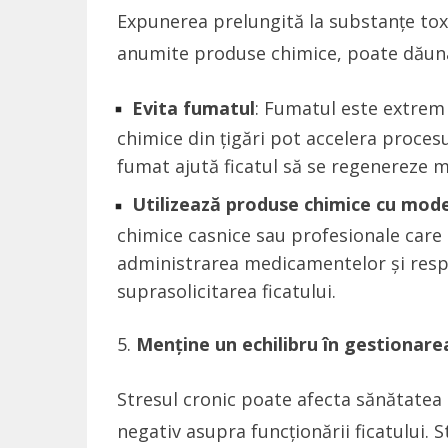
Expunerea prelungită la substanțe toxi
anumite produse chimice, poate dăuna 
Evita fumatul
: Fumatul este extrem
chimice din țigări pot accelera procesu
fumat ajută ficatul să se regenereze m
Utilizează produse chimice cu mod
chimice casnice sau profesionale care p
administrarea medicamentelor și respe
suprasolicitarea ficatului.
Menține un echilibru în gestionarea
Stresul cronic poate afecta sănătatea
negativ asupra funcționării ficatului. 