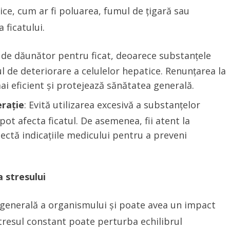
ce, cum ar fi poluarea, fumul de țigară sau
ficatului.
 de dăunător pentru ficat, deoarece substanțele
l de deteriorare a celulelor hepatice. Renunțarea la
ai eficient și protejează sănătatea generală.
erație
: Evită utilizarea excesivă a substanțelor
ot afecta ficatul. De asemenea, fii atent la
ctă indicațiile medicului pentru a preveni
 stresului
 generală a organismului și poate avea un impact
Stresul constant poate perturba echilibrul