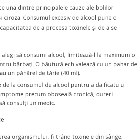
te una dintre principalele cauze ale bolilor
și ciroza. Consumul excesiv de alcool pune o
capacitatea de a procesa toxinele și de a se
ă alegi să consumi alcool, limitează-l la maximum o
ntru bărbați. O băutură echivalează cu un pahar de
sau un păhărel de tărie (40 ml).
e de la consumul de alcool pentru a da ficatului
simptome precum oboseală cronică, dureri
să consulți un medic.
ce
ierea organismului, filtrând toxinele din sânge.