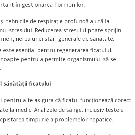
ortant în gestionarea hormonilor.
 și tehnicile de respirație profundă ajută la
ul stresului. Reducerea stresului poate sprijini
a menținerea unei stări generale de sănătate.
e este esențial pentru regenerarea ficatului.
pe noapte pentru a permite organismului să se
.
sănătății ficatului
i pentru a te asigura că ficatul funcționează corect,
te la medic. Analizele de sânge, inclusiv testele
 depistarea timpurie a problemelor hepatice.