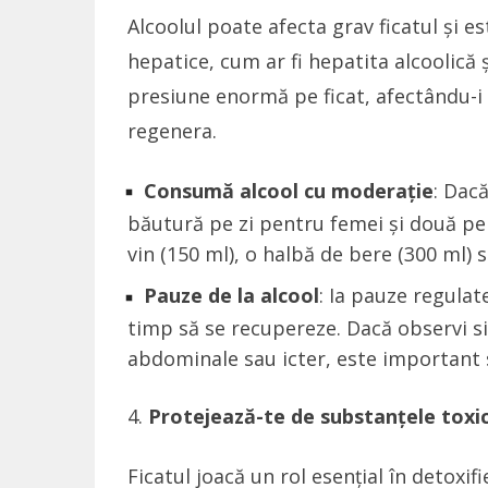
Alcoolul poate afecta grav ficatul și es
hepatice, cum ar fi hepatita alcoolică 
presiune enormă pe ficat, afectându-i 
regenera.
Consumă alcool cu moderație
: Dac
băutură pe zi pentru femei și două pe
vin (150 ml), o halbă de bere (300 ml) 
Pauze de la alcool
: Ia pauze regulat
timp să se recupereze. Dacă observi 
abdominale sau icter, este important 
Protejează-te de substanțele toxi
Ficatul joacă un rol esențial în detoxif