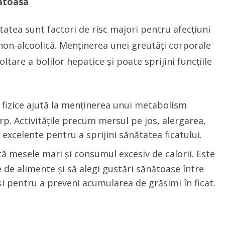
ătoasă
tatea sunt factori de risc majori pentru afecțiuni
non-alcoolică. Menținerea unei greutăți corporale
tare a bolilor hepatice și poate sprijini funcțiile
le fizice ajută la menținerea unui metabolism
rp. Activitățile precum mersul pe jos, alergarea,
excelente pentru a sprijini sănătatea ficatului.
ită mesele mari și consumul excesiv de calorii. Este
de alimente și să alegi gustări sănătoase între
i pentru a preveni acumularea de grăsimi în ficat.