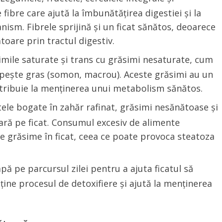
ibre care ajută la îmbunătățirea digestiei și la
nism. Fibrele sprijină și un ficat sănătos, deoarece
toare prin tractul digestiv.
simile saturate și trans cu grăsimi nesaturate, cum
și pește gras (somon, macrou). Aceste grăsimi au un
ntribuie la menținerea unui metabolism sănătos.
tele bogate în zahăr rafinat, grăsimi nesănătoase și
ară pe ficat. Consumul excesiv de alimente
 grăsime în ficat, ceea ce poate provoca steatoza
apă pe parcursul zilei pentru a ajuta ficatul să
ține procesul de detoxifiere și ajută la menținerea