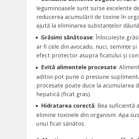
leguminoasele sunt surse excelente de f
reducerea acumulării de toxine în orga
ajută la eliminarea substanțelor dăună
Grăsimi sănătoase
: Înlocuiește gră
ar fi cele din avocado, nuci, semințe 
efect protector asupra ficatului și co
Evită alimentele procesate
: Alimen
aditivi pot pune o presiune supliment
procesate poate duce la acumularea de
hepatică (ficat gras).
Hidratarea corectă
: Bea suficientă 
elimine toxinele din organism. Apa sus
unui ficat sănătos.