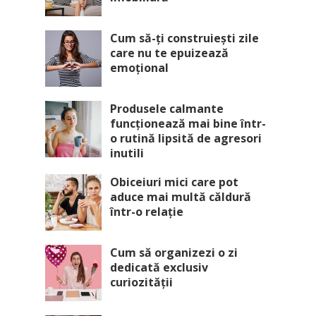
Cum să-ți construiești zile
care nu te epuizează
emoțional
Produsele calmante
funcționează mai bine într-
o rutină lipsită de agresori
inutili
Obiceiuri mici care pot
aduce mai multă căldură
într-o relație
Cum să organizezi o zi
dedicată exclusiv
curiozității