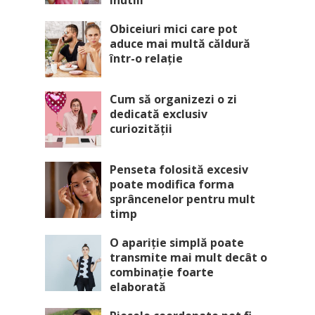
inutili
Obiceiuri mici care pot
aduce mai multă căldură
într-o relație
Cum să organizezi o zi
dedicată exclusiv
curiozității
Penseta folosită excesiv
poate modifica forma
sprâncenelor pentru mult
timp
O apariție simplă poate
transmite mai mult decât o
combinație foarte
elaborată