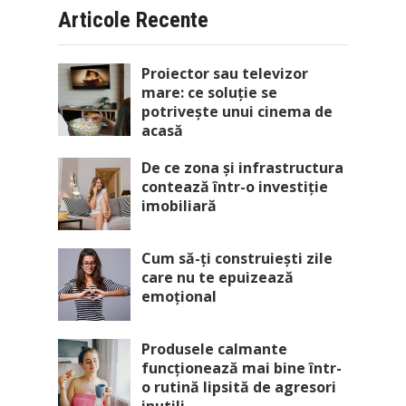
Articole Recente
Proiector sau televizor
mare: ce soluție se
potrivește unui cinema de
acasă
De ce zona și infrastructura
contează într-o investiție
imobiliară
Cum să-ți construiești zile
care nu te epuizează
emoțional
Produsele calmante
funcționează mai bine într-
o rutină lipsită de agresori