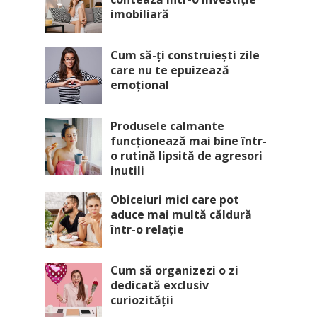
imobiliară
Cum să-ți construiești zile
care nu te epuizează
emoțional
Produsele calmante
funcționează mai bine într-
o rutină lipsită de agresori
inutili
Obiceiuri mici care pot
aduce mai multă căldură
într-o relație
Cum să organizezi o zi
dedicată exclusiv
curiozității