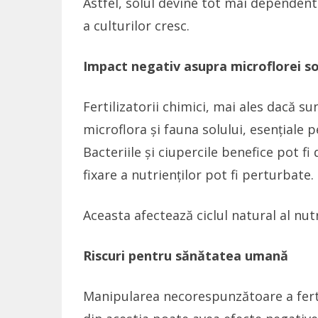
Astfel, solul devine tot mai dependent d
a culturilor cresc.
Impact negativ asupra microflorei so
Fertilizatorii chimici, mai ales dacă su
microflora și fauna solului, esențiale 
Bacteriile și ciupercile benefice pot f
fixare a nutrienților pot fi perturbate.
Aceasta afectează ciclul natural al nutr
Riscuri pentru sănătatea umană
Manipularea necorespunzătoare a fertil