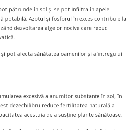
 pot pătrunde în sol și se pot infiltra în apele
potabilă. Azotul și fosforul în exces contribuie la
orizând dezvoltarea algelor nocive care reduc
vatică.
și pot afecta sănătatea oamenilor și a întregului
ularea excesivă a anumitor substanțe în sol, în
cest dezechilibru reduce fertilitatea naturală a
pacitatea acestuia de a susține plante sănătoase.