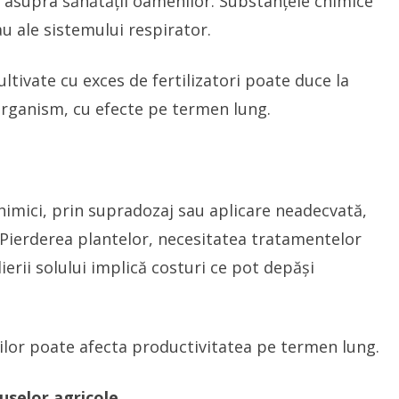
e asupra sănătății oamenilor. Substanțele chimice
sau ale sistemului respirator.
tivate cu exces de fertilizatori poate duce la
rganism, cu efecte pe termen lung.
 chimici, prin supradozaj sau aplicare neadecvată,
 Pierderea plantelor, necesitatea tratamentelor
erii solului implică costuri ce pot depăși
urilor poate afecta productivitatea pe termen lung.
uselor agricole