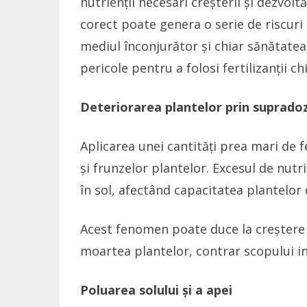
nutrienții necesari creșterii și dezvoltă
corect poate genera o serie de riscuri 
mediul înconjurător și chiar sănătatea
pericole pentru a folosi fertilizanții c
Deteriorarea plantelor prin suprado
Aplicarea unei cantități prea mari de f
și frunzelor plantelor. Excesul de nutr
în sol, afectând capacitatea plantelor 
Acest fenomen poate duce la creștere a
moartea plantelor, contrar scopului iniți
Poluarea solului și a apei