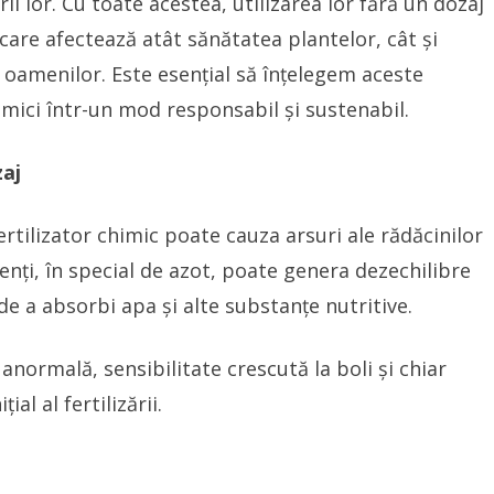
rii lor. Cu toate acestea, utilizarea lor fără un dozaj
care afectează atât sănătatea plantelor, cât și
 oamenilor. Este esențial să înțelegem aceste
himici într-un mod responsabil și sustenabil.
zaj
ertilizator chimic poate cauza arsuri ale rădăcinilor
ienți, în special de azot, poate genera dezechilibre
de a absorbi apa și alte substanțe nutritive.
normală, sensibilitate crescută la boli și chiar
al al fertilizării.