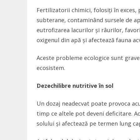
Fertilizatorii chimici, folosiți în exces,
subterane, contaminând sursele de apă 
eutrofizarea lacurilor și râurilor, fav
oxigenul din apă și afectează fauna ac
Aceste probleme ecologice sunt grave 
ecosistem.
Dezechilibre nutritive în sol
Un dozaj neadecvat poate provoca acum
timp ce altele pot deveni deficitare. A
solului și afectează pe termen lung ca