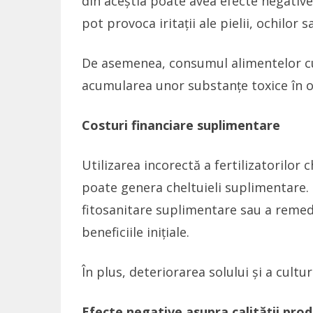
din aceștia poate avea efecte negativ
pot provoca iritații ale pielii, ochilor 
De asemenea, consumul alimentelor cul
acumularea unor substanțe toxice în o
Costuri financiare suplimentare
Utilizarea incorectă a fertilizatorilor
poate genera cheltuieli suplimentare.
fitosanitare suplimentare sau a remedi
beneficiile inițiale.
În plus, deteriorarea solului și a cult
Efecte negative asupra calității prod