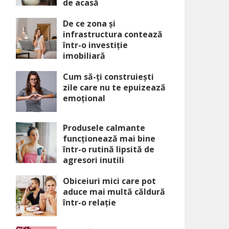
de acasă
De ce zona și
infrastructura contează
într-o investiție
imobiliară
Cum să-ți construiești
zile care nu te epuizează
emoțional
Produsele calmante
funcționează mai bine
într-o rutină lipsită de
agresori inutili
Obiceiuri mici care pot
aduce mai multă căldură
într-o relație