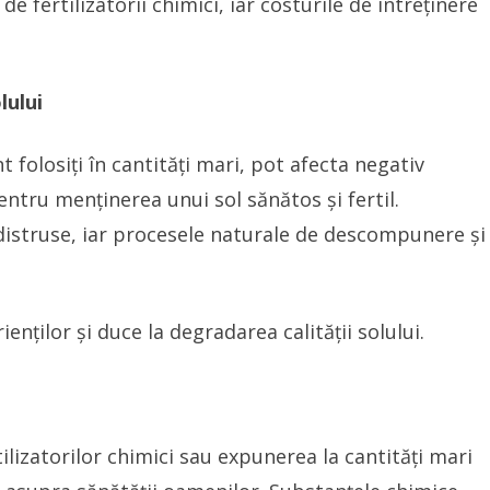
e fertilizatorii chimici, iar costurile de întreținere
lului
nt folosiți în cantități mari, pot afecta negativ
pentru menținerea unui sol sănătos și fertil.
i distruse, iar procesele naturale de descompunere și
ienților și duce la degradarea calității solului.
izatorilor chimici sau expunerea la cantități mari