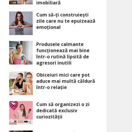
imobiliară
Cum să-ți construiești
zile care nu te epuizează
emoțional
Produsele calmante
funcționează mai bine
într-o rutină lipsită de
agresori inutili
Obiceiuri mici care pot
aduce mai multă căldură
într-o relație
Cum să organizezi o zi
dedicată exclusiv
curiozității