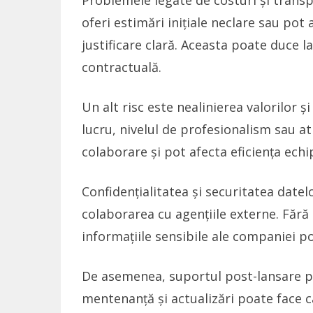
Problemele legate de costuri și transp
oferi estimări inițiale neclare sau po
justificare clară. Aceasta poate duce la
contractuală.
Un alt risc este nealinierea valorilor și
lucru, nivelul de profesionalism sau at
colaborare și pot afecta eficiența echi
Confidențialitatea și securitatea date
colaborarea cu agențiile externe. Fără
informațiile sensibile ale companiei pot
De asemenea, suportul post-lansare poa
mentenanță și actualizări poate face c