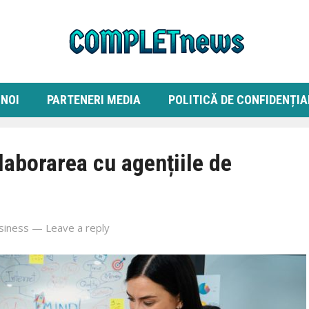
 NOI
PARTENERI MEDIA
POLITICĂ DE CONFIDENȚIA
laborarea cu agențiile de
siness
—
Leave a reply