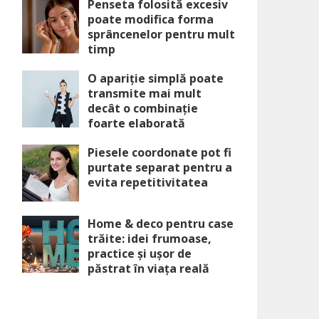
Penseta folosită excesiv
poate modifica forma
sprâncenelor pentru mult
timp
O apariție simplă poate
transmite mai mult
decât o combinație
foarte elaborată
Piesele coordonate pot fi
purtate separat pentru a
evita repetitivitatea
Home & deco pentru case
trăite: idei frumoase,
practice și ușor de
păstrat în viața reală