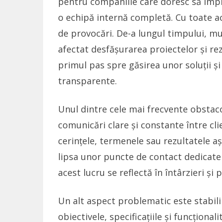
pentru companiile care doresc să imp
o echipă internă completă. Cu toate ac
de provocări. De-a lungul timpului, 
afectat desfășurarea proiectelor și rez
primul pas spre găsirea unor soluții ș
transparente.
Unul dintre cele mai frecvente obstaco
comunicări clare și constante între cli
cerințele, termenele sau rezultatele a
lipsa unor puncte de contact dedicate 
acest lucru se reflectă în întârzieri ș
Un alt aspect problematic este stabili
obiectivele, specificațiile și funcțional