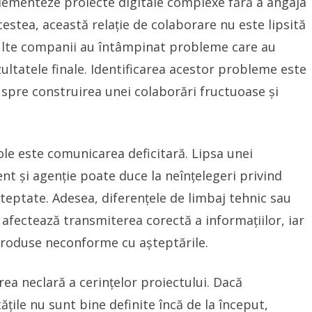
lementeze proiecte digitale complexe fără a angaja
estea, această relație de colaborare nu este lipsită
multe companii au întâmpinat probleme care au
ultatele finale. Identificarea acestor probleme este
i spre construirea unei colaborări fructuoase și
le este comunicarea deficitară. Lipsa unei
ent și agenție poate duce la neînțelegeri privind
șteptate. Adesea, diferențele de limbaj tehnic sau
afectează transmiterea corectă a informațiilor, iar
i produse neconforme cu așteptările.
rea neclară a cerințelor proiectului. Dacă
itățile nu sunt bine definite încă de la început,