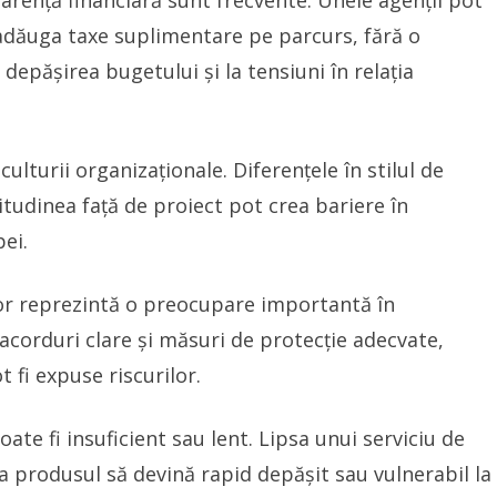
arență financiară sunt frecvente. Unele agenții pot
t adăuga taxe suplimentare pe parcurs, fără o
 depășirea bugetului și la tensiuni în relația
 culturii organizaționale. Diferențele în stilul de
itudinea față de proiect pot crea bariere în
pei.
lor reprezintă o preocupare importantă în
 acorduri clare și măsuri de protecție adecvate,
 fi expuse riscurilor.
te fi insuficient sau lent. Lipsa unui serviciu de
a produsul să devină rapid depășit sau vulnerabil la