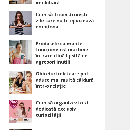
imobiliară
Cum să-ți construiești
zile care nu te epuizează
emoțional
Produsele calmante
funcționează mai bine
într-o rutină lipsită de
agresori inutili
Obiceiuri mici care pot
aduce mai multă căldură
într-o relație
Cum să organizezi o zi
dedicată exclusiv
curiozității