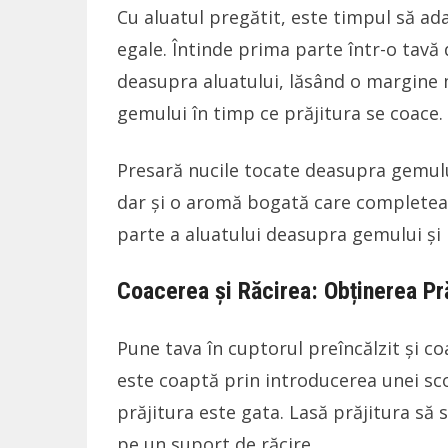
Cu aluatul pregătit, este timpul să ada
egale. Întinde prima parte într-o tavă
deasupra aluatului, lăsând o margine
gemului în timp ce prăjitura se coace.
Presară nucile tocate deasupra gemulu
dar și o aromă bogată care completeaz
parte a aluatului deasupra gemului și 
Coacerea și Răcirea: Obținerea Pr
Pune tava în cuptorul preîncălzit și c
este coaptă prin introducerea unei scob
prăjitura este gata. Lasă prăjitura să 
pe un suport de răcire.