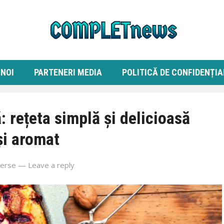
 NOI
PARTENERI MEDIA
POLITICĂ DE CONFIDENȚIA
: rețeta simplă și delicioasă
și aromat
verse
—
Leave a reply