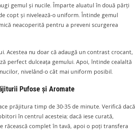
ugi gemul și nucile. Împarte aluatul în două părți
 de copt și nivelează-o uniform. Întinde gemul
 mică neacoperită pentru a preveni scurgerea
i. Acestea nu doar că adaugă un contrast crocant,
ă perfect dulceața gemului. Apoi, întinde cealaltă
nucilor, nivelând-o cât mai uniform posibil.
ăjiturii Pufose și Aromate
oace prăjitura timp de 30-35 de minute. Verifică dacă
itori în centrul acesteia; dacă iese curată,
se răcească complet în tavă, apoi o poți transfera