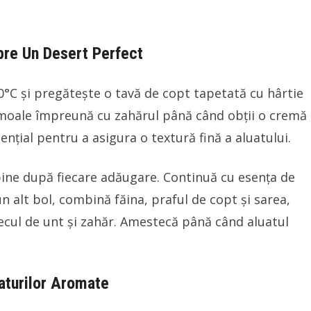
spre Un Desert Perfect
80°C și pregătește o tavă de copt tapetată cu hârtie
 moale împreună cu zahărul până când obții o cremă
nțial pentru a asigura o textură fină a aluatului.
ine după fiecare adăugare. Continuă cu esența de
n alt bol, combină făina, praful de copt și sarea,
ecul de unt și zahăr. Amestecă până când aluatul
raturilor Aromate