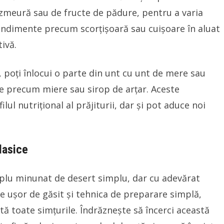
e zmeură sau de fructe de pădure, pentru a varia
ndimente precum scorțișoară sau cuișoare în aluat
ivă.
 poți înlocui o parte din unt cu unt de mere sau
ive precum miere sau sirop de arțar. Aceste
ul nutrițional al prăjiturii, dar și pot aduce noi
Clasice
plu minunat de desert simplu, dar cu adevărat
te ușor de găsit și tehnica de preparare simplă,
tă toate simțurile. Îndrăznește să încerci această