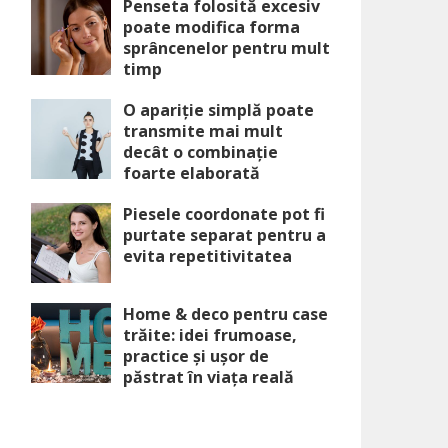
Penseta folosită excesiv
poate modifica forma
sprâncenelor pentru mult
timp
O apariție simplă poate
transmite mai mult
decât o combinație
foarte elaborată
Piesele coordonate pot fi
purtate separat pentru a
evita repetitivitatea
Home & deco pentru case
trăite: idei frumoase,
practice și ușor de
păstrat în viața reală