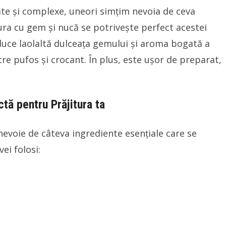
cate și complexe, uneori simțim nevoia de ceva
ura cu gem și nucă se potrivește perfect acestei
 aduce laolaltă dulceața gemului și aroma bogată a
tre pufos și crocant. În plus, este ușor de preparat,
tă pentru Prăjitura ta
nevoie de câteva ingrediente esențiale care se
ei folosi: