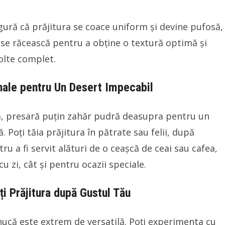
ură că prăjitura se coace uniform și devine pufosă,
ă se răcească pentru a obține o textură optimă și
olte complet.
inale pentru Un Desert Impecabil
ă, presară puțin zahăr pudră deasupra pentru un
 Poți tăia prăjitura în pătrate sau felii, după
ru a fi servit alături de o ceașcă de ceai sau cafea,
u zi, cât și pentru ocazii speciale.
-ți Prăjitura după Gustul Tău
nucă este extrem de versatilă. Poți experimenta cu