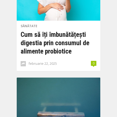
SĂNĂTATE
Cum să îți îmbunătățești
digestia prin consumul de
alimente probiotice
februarie 22, 2025
0