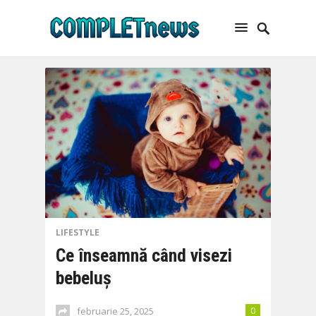
LIFESTYLE
Ce înseamnă când visezi
bebeluș
februarie 25, 2025
0