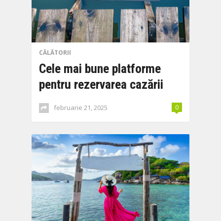
CĂLĂTORII
Cele mai bune platforme
pentru rezervarea cazării
februarie 21, 2025
0