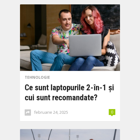
TEHNOLOGIE
Ce sunt laptopurile 2-în-1 și
cui sunt recomandate?
februarie 24, 2025
0