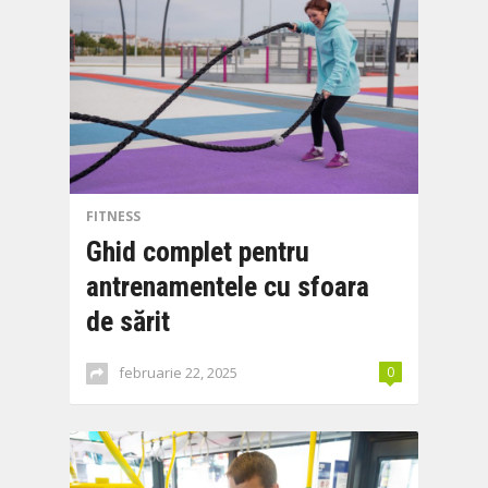
FITNESS
Ghid complet pentru
antrenamentele cu sfoara
de sărit
februarie 22, 2025
0