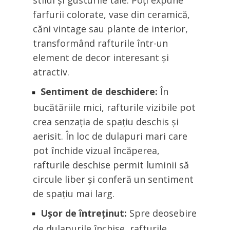
stilul și gusturile tale. Poți expune
farfurii colorate, vase din ceramică,
căni vintage sau plante de interior,
transformând rafturile într-un
element de decor interesant și
atractiv.
Sentiment de deschidere:
În
bucătăriile mici, rafturile vizibile pot
crea senzația de spațiu deschis și
aerisit. În loc de dulapuri mari care
pot închide vizual încăperea,
rafturile deschise permit luminii să
circule liber și conferă un sentiment
de spațiu mai larg.
Ușor de întreținut:
Spre deosebire
de dulapurile închise, rafturile