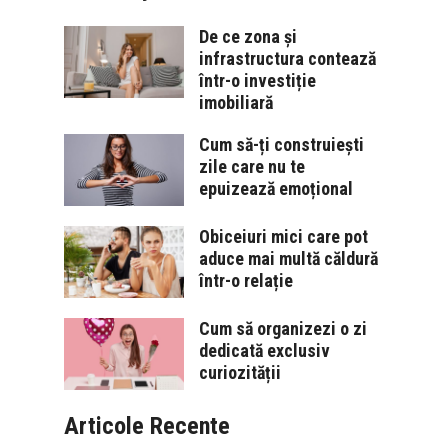
De ce zona și
infrastructura contează
într-o investiție
imobiliară
Cum să-ți construiești
zile care nu te
epuizează emoțional
Obiceiuri mici care pot
aduce mai multă căldură
într-o relație
Cum să organizezi o zi
dedicată exclusiv
curiozității
Articole Recente