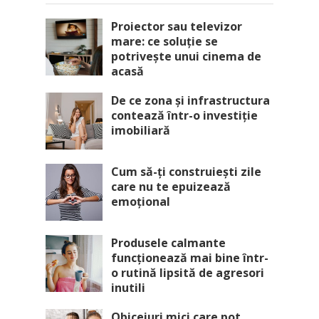
Proiector sau televizor
mare: ce soluție se
potrivește unui cinema de
acasă
De ce zona și infrastructura
contează într-o investiție
imobiliară
Cum să-ți construiești zile
care nu te epuizează
emoțional
Produsele calmante
funcționează mai bine într-
o rutină lipsită de agresori
inutili
Obiceiuri mici care pot