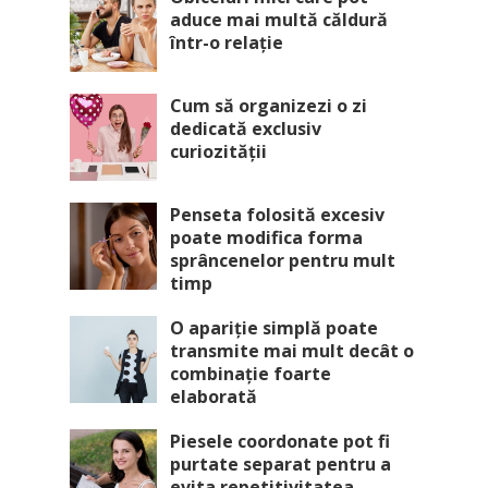
aduce mai multă căldură
într-o relație
Cum să organizezi o zi
dedicată exclusiv
curiozității
Penseta folosită excesiv
poate modifica forma
sprâncenelor pentru mult
timp
O apariție simplă poate
transmite mai mult decât o
combinație foarte
elaborată
Piesele coordonate pot fi
purtate separat pentru a
evita repetitivitatea