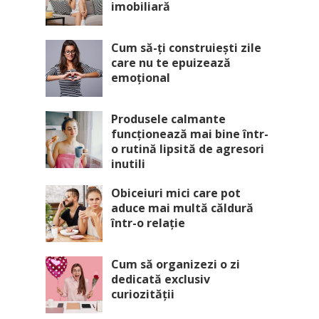
imobiliară
Cum să-ți construiești zile
care nu te epuizează
emoțional
Produsele calmante
funcționează mai bine într-
o rutină lipsită de agresori
inutili
Obiceiuri mici care pot
aduce mai multă căldură
într-o relație
Cum să organizezi o zi
dedicată exclusiv
curiozității