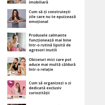
imobiliară
Cum să-ți construiești
zile care nu te epuizează
emoțional
Produsele calmante
funcționează mai bine
într-o rutină lipsită de
agresori inutili
Obiceiuri mici care pot
aduce mai multă căldură
într-o relație
Cum să organizezi o zi
dedicată exclusiv
curiozității