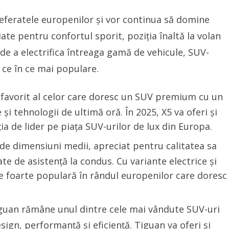
referatele europenilor și vor continua să domine
ate pentru confortul sporit, poziția înaltă la volan
a de a electrifica întreaga gamă de vehicule, SUV-
n ce în ce mai populare.
favorit al celor care doresc un SUV premium cu un
i tehnologii de ultimă oră. În 2025, X5 va oferi și
ția de lider pe piața SUV-urilor de lux din Europa.
de dimensiuni medii, apreciat pentru calitatea sa
e de asistență la condus. Cu variante electrice și
ne foarte populară în rândul europenilor care doresc
uan rămâne unul dintre cele mai vândute SUV-uri
ign, performanță și eficiență. Tiguan va oferi și