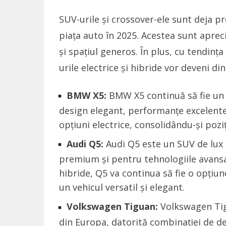
SUV-urile și crossover-ele sunt deja p
piața auto în 2025. Acestea sunt apreci
și spațiul generos. În plus, cu tendinț
urile electrice și hibride vor deveni di
BMW X5:
BMW X5 continuă să fie un 
design elegant, performanțe excelente ș
opțiuni electrice, consolidându-și pozi
Audi Q5:
Audi Q5 este un SUV de lux 
premium și pentru tehnologiile avansat
hibride, Q5 va continua să fie o opțiu
un vehicul versatil și elegant.
Volkswagen Tiguan:
Volkswagen Tig
din Europa, datorită combinației de des