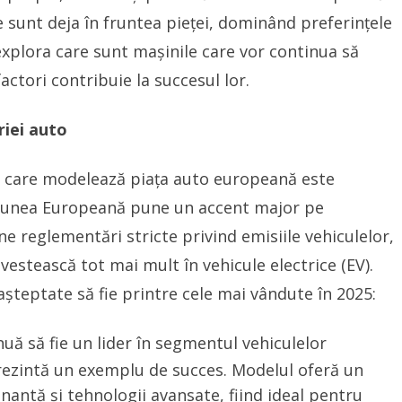
 sunt deja în fruntea pieței, dominând preferințele
explora care sunt mașinile care vor continua să
ctori contribuie la succesul lor.
riei auto
i care modelează piața auto europeană este
Uniunea Europeană pune un accent major pe
e reglementări stricte privind emisiile vehiculelor,
vestească tot mai mult în vehicule electrice (EV).
așteptate să fie printre cele mai vândute în 2025:
ă să fie un lider în segmentul vehiculelor
eprezintă un exemplu de succes. Modelul oferă un
ntă și tehnologii avansate, fiind ideal pentru