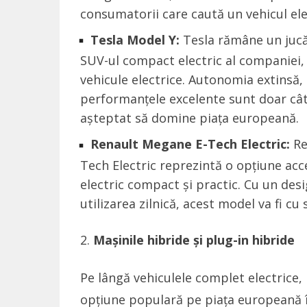
consumatorii care caută un vehicul elect
Tesla Model Y:
Tesla rămâne un jucă
SUV-ul compact electric al companiei, 
vehicule electrice. Autonomia extinsă
performanțele excelente sunt doar cât
așteptat să domine piața europeană.
Renault Megane E-Tech Electric:
Re
Tech Electric reprezintă o opțiune acc
electric compact și practic. Cu un des
utilizarea zilnică, acest model va fi c
Mașinile hibride și plug-in hibride
Pe lângă vehiculele complet electrice,
opțiune populară pe piața europeană î