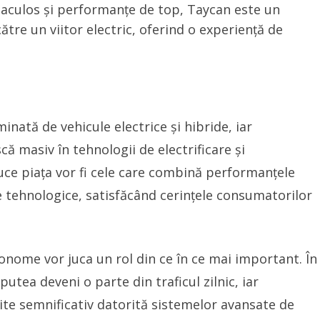
aculos și performanțe de top, Taycan este un
ătre un viitor electric, oferind o experiență de
inată de vehicule electrice și hibride, iar
ă masiv în tehnologii de electrificare și
ce piața vor fi cele care combină performanțele
le tehnologice, satisfăcând cerințele consumatorilor
tonome vor juca un rol din ce în ce mai important. În
utea deveni o parte din traficul zilnic, iar
țite semnificativ datorită sistemelor avansate de