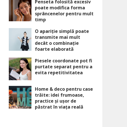
Penseta folosită excesiv
poate modifica forma
sprâncenelor pentru mult
timp
O apariție simplă poate
transmite mai mult
decât o combinație
foarte elaborată
Piesele coordonate pot fi
purtate separat pentru a
evita repetitivitatea
Home & deco pentru case
trăite: idei frumoase,
practice și ușor de
păstrat în viața reală