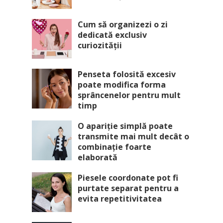
Cum să organizezi o zi
dedicată exclusiv
curiozității
Penseta folosită excesiv
poate modifica forma
sprâncenelor pentru mult
timp
O apariție simplă poate
transmite mai mult decât o
combinație foarte
elaborată
Piesele coordonate pot fi
purtate separat pentru a
evita repetitivitatea