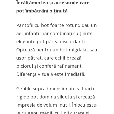
Încălțămintea și accesoriile care
pot îmbătrâni o ținută
Pantofii cu bot foarte rotund dau un
aer infantil, iar combinați cu ținute
elegante pot părea discordanti.
Optează pentru un bot migdalat sau
ușor pătrat, care echilibrează
piciorul și conferă rafinament.
Diferența vizuală este imediată.
Gențile supradimensionate și foarte
rigide pot domina silueta și creează
impresia de volum inutil. Înlocuiește-
le cu genți medii, cu linii curate și