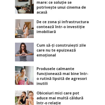
mare: ce soluție se
potrivește unui cinema de
acasă
De ce zona și infrastructura
contează într-o investiție
imobiliară
Cum să-ți construiești zile
care nu te epuizează
emoțional
Produsele calmante
funcționează mai bine într-
o rutină lipsită de agresori
inutili
Obiceiuri mici care pot
aduce mai multă căldură
într-o relație