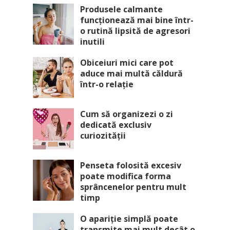
Produsele calmante
funcționează mai bine într-
o rutină lipsită de agresori
inutili
Obiceiuri mici care pot
aduce mai multă căldură
într-o relație
Cum să organizezi o zi
dedicată exclusiv
curiozității
Penseta folosită excesiv
poate modifica forma
sprâncenelor pentru mult
timp
O apariție simplă poate
transmite mai mult decât o