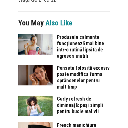
You May
Also Like
Produsele calmante
funcționează mai bine
într-o rutină lipsită de
agresori inutili
Penseta folosită excesiv
poate modifica forma
sprâncenelor pentru
mult timp
Curly refresh de
dimineață: pași simpli
pentru bucle mai vii
French manichiure