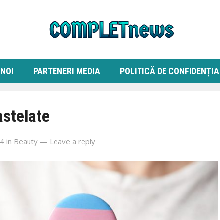
 NOI
PARTENERI MEDIA
POLITICĂ DE CONFIDENȚIA
astelate
24
in
Beauty
—
Leave a reply