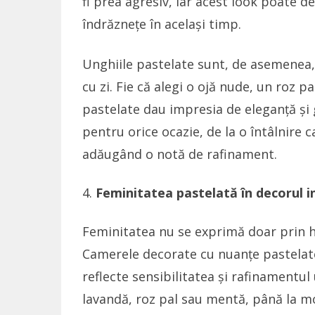
fi prea agresiv, iar acest look poate d
îndrăznețe în același timp.
Unghiile pastelate sunt, de asemenea, 
cu zi. Fie că alegi o ojă nude, un roz p
pastelate dau impresia de eleganță și g
pentru orice ocazie, de la o întâlnire 
adăugând o notă de rafinament.
Feminitatea pastelată în decorul i
Feminitatea nu se exprimă doar prin ha
Camerele decorate cu nuanțe pastelate
reflecte sensibilitatea și rafinamentul
lavandă, roz pal sau mentă, până la mo