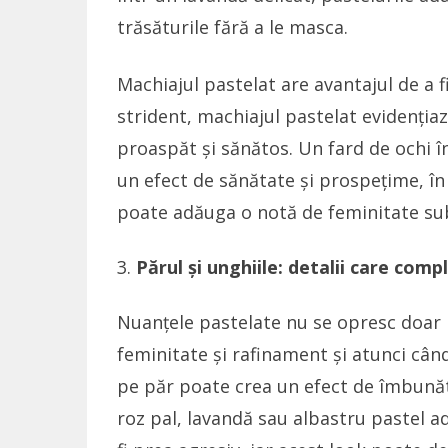
trăsăturile fără a le masca.
Machiajul pastelat are avantajul de a fi
strident, machiajul pastelat evidenția
proaspăt și sănătos. Un fard de ochi 
un efect de sănătate și prospețime, în
poate adăuga o notă de feminitate sub
Părul și unghiile: detalii care com
Nuanțele pastelate nu se opresc doar l
feminitate și rafinament și atunci cân
pe păr poate crea un efect de îmbunătă
roz pal, lavandă sau albastru pastel ad