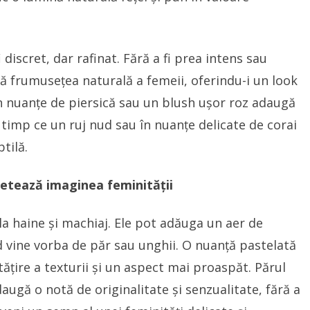
 discret, dar rafinat. Fără a fi prea intens sau
ză frumusețea naturală a femeii, oferindu-i un look
în nuanțe de piersică sau un blush ușor roz adaugă
 timp ce un ruj nud sau în nuanțe delicate de corai
tilă.
pletează imaginea feminității
a haine și machiaj. Ele pot adăuga un aer de
d vine vorba de păr sau unghii. O nuanță pastelată
țire a texturii și un aspect mai proaspăt. Părul
augă o notă de originalitate și senzualitate, fără a