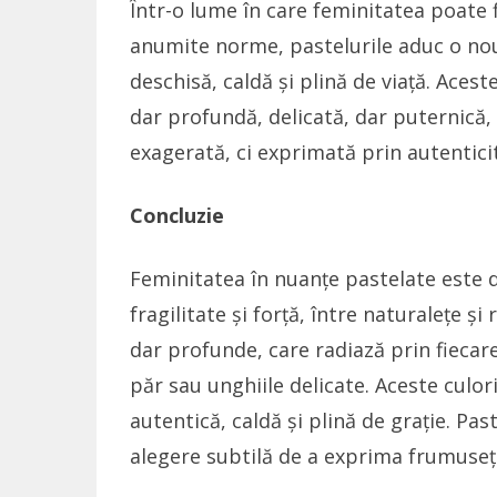
Într-o lume în care feminitatea poate f
anumite norme, pastelurile aduc o nou
deschisă, caldă și plină de viață. Aces
dar profundă, delicată, dar puternică, 
exagerată, ci exprimată prin autentici
Concluzie
Feminitatea în nuanțe pastelate este d
fragilitate și forță, între naturalețe ș
dar profunde, care radiază prin fiecare
păr sau unghiile delicate. Aceste culori
autentică, caldă și plină de grație. Past
alegere subtilă de a exprima frumusețea