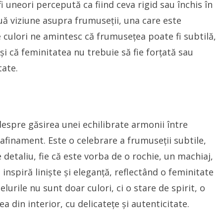
i uneori percepută ca fiind ceva rigid sau închis în
ă viziune asupra frumuseții, una care este
te culori ne amintesc că frumusețea poate fi subtilă,
și că feminitatea nu trebuie să fie forțată sau
tate.
espre găsirea unei echilibrate armonii între
i rafinament. Este o celebrare a frumuseții subtile,
 detaliu, fie că este vorba de o rochie, un machiaj,
 inspiră liniște și eleganță, reflectând o feminitate
elurile nu sunt doar culori, ci o stare de spirit, o
 din interior, cu delicatețe și autenticitate.