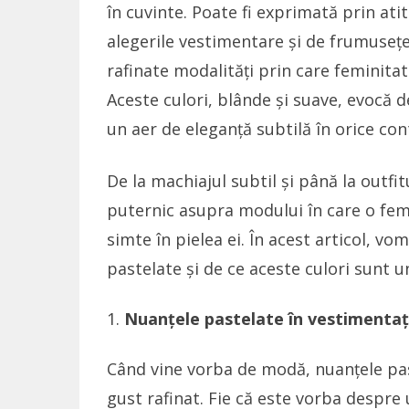
în cuvinte. Poate fi exprimată prin ati
alegerile vestimentare și de frumusețe
rafinate modalități prin care feminitat
Aceste culori, blânde și suave, evocă 
un aer de eleganță subtilă în orice con
De la machiajul subtil și până la outfi
puternic asupra modului în care o feme
simte în pielea ei. În acest articol, v
pastelate și de ce aceste culori sunt u
Nuanțele pastelate în vestimentați
Când vine vorba de modă, nuanțele past
gust rafinat. Fie că este vorba despre 