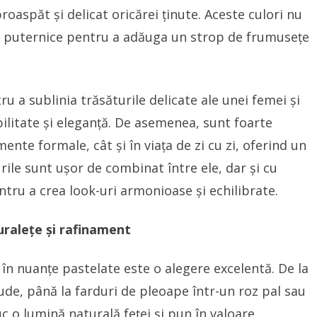
proaspăt și delicat oricărei ținute. Aceste culori nu
de puternice pentru a adăuga un strop de frumusețe
 a sublinia trăsăturile delicate ale unei femei și
ilitate și eleganță. De asemenea, sunt foarte
mente formale, cât și în viața de zi cu zi, oferind un
lurile sunt ușor de combinat între ele, dar și cu
entru a crea look-uri armonioase și echilibrate.
uralețe și rafinament
 în nuanțe pastelate este o alegere excelentă. De la
nude, până la farduri de pleoape într-un roz pal sau
uc o lumină naturală feței și pun în valoare