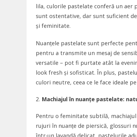
lila, culorile pastelate conferă un aer 
sunt ostentative, dar sunt suficient 
și feminitate.
Nuanțele pastelate sunt perfecte pentru
pentru a transmite un mesaj de sensib
versatile – pot fi purtate atât la eveni
look fresh și sofisticat. În plus, paste
culori neutre, ceea ce le face ideale p
Machiajul în nuanțe pastelate: nat
Pentru o feminitate subtilă, machiajul
rujuri în nuanțe de piersică, glossuri 
într-un lavandă delicat, pastelurile ad