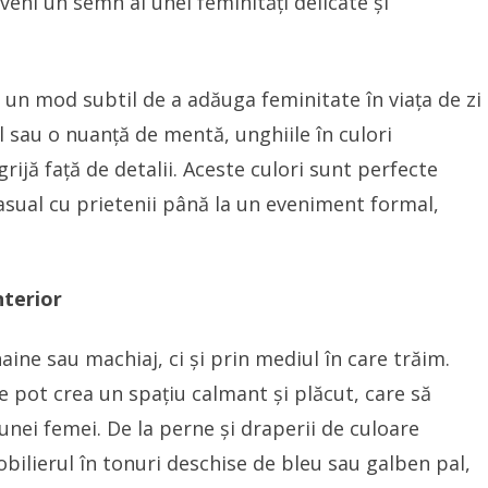
eveni un semn al unei feminități delicate și
un mod subtil de a adăuga feminitate în viața de zi
al sau o nuanță de mentă, unghiile în culori
rijă față de detalii. Aceste culori sunt perfecte
casual cu prietenii până la un eveniment formal,
nterior
ine sau machiaj, ci și prin mediul în care trăim.
 pot crea un spațiu calmant și plăcut, care să
 unei femei. De la perne și draperii de culoare
bilierul în tonuri deschise de bleu sau galben pal,