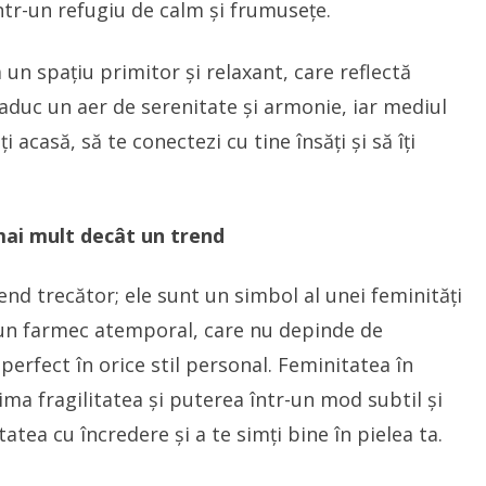
ntr-un refugiu de calm și frumusețe.
 un spațiu primitor și relaxant, care reflectă
 aduc un aer de serenitate și armonie, iar mediul
 acasă, să te conectezi cu tine însăți și să îți
mai mult decât un trend
nd trecător; ele sunt un simbol al unei feminități
u un farmec atemporal, care nu depinde de
 perfect în orice stil personal. Feminitatea în
ima fragilitatea și puterea într-un mod subtil și
tatea cu încredere și a te simți bine în pielea ta.