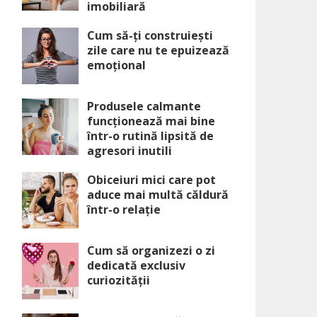
imobiliară
Cum să-ți construiești
zile care nu te epuizează
emoțional
Produsele calmante
funcționează mai bine
într-o rutină lipsită de
agresori inutili
Obiceiuri mici care pot
aduce mai multă căldură
într-o relație
Cum să organizezi o zi
dedicată exclusiv
curiozității