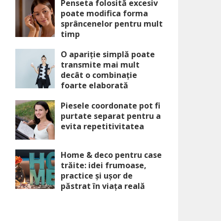
Penseta folosită excesiv
poate modifica forma
sprâncenelor pentru mult
timp
O apariție simplă poate
transmite mai mult
decât o combinație
foarte elaborată
Piesele coordonate pot fi
purtate separat pentru a
evita repetitivitatea
Home & deco pentru case
trăite: idei frumoase,
practice și ușor de
păstrat în viața reală