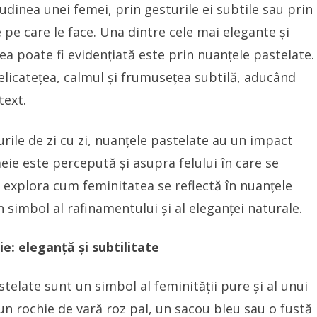
tudinea unei femei, prin gesturile ei subtile sau prin
 pe care le face. Una dintre cele mai elegante și
ea poate fi evidențiată este prin nuanțele pastelate.
delicatețea, calmul și frumusețea subtilă, aducând
text.
turile de zi cu zi, nuanțele pastelate au un impact
ie este percepută și asupra felului în care se
om explora cum feminitatea se reflectă în nuanțele
n simbol al rafinamentului și al eleganței naturale.
e: eleganță și subtilitate
elate sunt un simbol al feminității pure și al unui
un rochie de vară roz pal, un sacou bleu sau o fustă