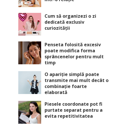
Cum să organizezi o zi
dedicată exclusiv
curiozității
Penseta folosită excesiv
poate modifica forma
sprâncenelor pentru mult
timp
O apariție simplă poate
transmite mai mult decât o
combinație foarte
elaborată
Piesele coordonate pot fi
purtate separat pentru a
evita repetitivitatea