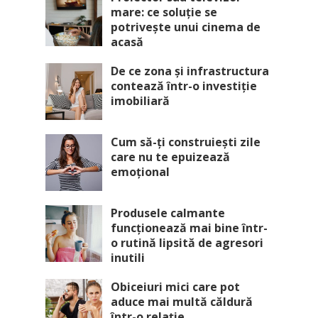
mare: ce soluție se
potrivește unui cinema de
acasă
De ce zona și infrastructura
contează într-o investiție
imobiliară
Cum să-ți construiești zile
care nu te epuizează
emoțional
Produsele calmante
funcționează mai bine într-
o rutină lipsită de agresori
inutili
Obiceiuri mici care pot
aduce mai multă căldură
într-o relație