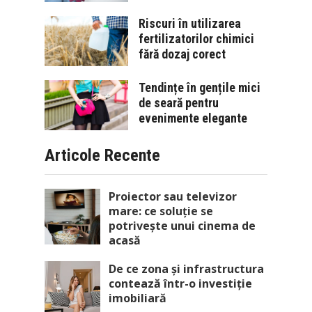
Riscuri în utilizarea
fertilizatorilor chimici
fără dozaj corect
Tendințe în gențile mici
de seară pentru
evenimente elegante
Articole Recente
Proiector sau televizor
mare: ce soluție se
potrivește unui cinema de
acasă
De ce zona și infrastructura
contează într-o investiție
imobiliară