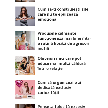
Cum să-ți construiești zile
care nu te epuizează
emoțional
Produsele calmante
funcționează mai bine într-
o rutină lipsită de agresori
inutili
Obiceiuri mici care pot
aduce mai multă căldură
într-o relație
Cum să organizezi o zi
dedicată exclusiv
curiozității
Penseta folosită excesiv