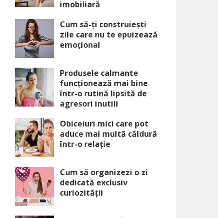
imobiliară
Cum să-ți construiești
zile care nu te epuizează
emoțional
Produsele calmante
funcționează mai bine
într-o rutină lipsită de
agresori inutili
Obiceiuri mici care pot
aduce mai multă căldură
într-o relație
Cum să organizezi o zi
dedicată exclusiv
curiozității