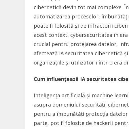
cibernetică devin tot mai complexe. În
automatizarea proceselor, îmbunătățire
poate fi folosită și de infractorii cibe
acest context, cybersecuritatea în era
crucial pentru protejarea datelor, infra
afectează IA securitatea cibernetică ș
organizațiile și utilizatorii într-o eră 
Cum influențează IA securitatea cibe
Inteligența artificială și machine lear
asupra domeniului securității ciberneti
pentru a îmbunătăți protecția datelor 
parte, pot fi folosite de hackerii pent