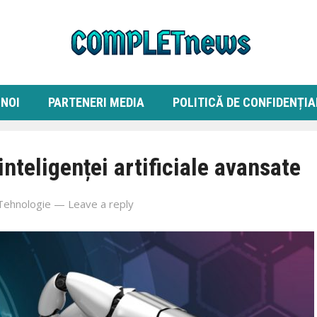
 NOI
PARTENERI MEDIA
POLITICĂ DE CONFIDENȚIA
inteligenței artificiale avansate
Tehnologie
—
Leave a reply