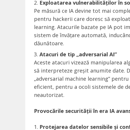
Exploatarea vulnerabilităților în s
Pe măsură ce IA devine tot mai complexă
pentru hackerii care doresc să exploa
learning. Atacurile bazate pe IA pot 
sistem de învățare automată, inducându
dăunătoare.
Atacuri de tip „adversarial AI”
Aceste atacuri vizează manipularea algo
să interpreteze greșit anumite date. D
„adversarial machine learning” pentru 
eficient, pentru a ocoli sistemele de d
neautorizat.
Provocările securității în era IA ava
Protejarea datelor sensibile și con