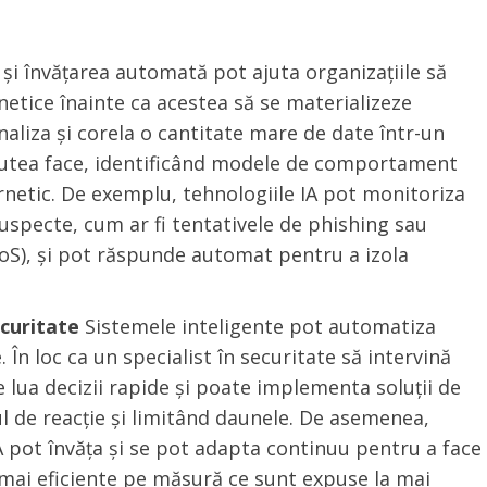
 și învățarea automată pot ajuta organizațiile să
netice înainte ca acestea să se materializeze
aliza și corela o cantitate mare de date într-un
utea face, identificând modele de comportament
netic. De exemplu, tehnologiile IA pot monitoriza
 suspecte, cum ar fi tentativele de phishing sau
DDoS), și pot răspunde automat pentru a izola
curitate
Sistemele inteligente pot automatiza
 În loc ca un specialist în securitate să intervină
 lua decizii rapide și poate implementa soluții de
l de reacție și limitând daunele. De asemenea,
A pot învăța și se pot adapta continuu pentru a face
d mai eficiente pe măsură ce sunt expuse la mai