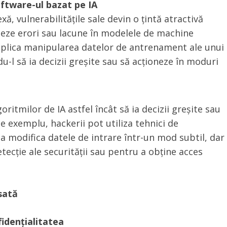
oftware-ul bazat pe IA
, vulnerabilitățile sale devin o țintă atractivă
teze erori sau lacune în modelele de machine
implica manipularea datelor de antrenament ale unui
-l să ia decizii greșite sau să acționeze în moduri
ritmilor de IA astfel încât să ia decizii greșite sau
e exemplu, hackerii pot utiliza tehnici de
a modifica datele de intrare într-un mod subtil, dar
etecție ale securității sau pentru a obține acces
nsată
fidențialitatea