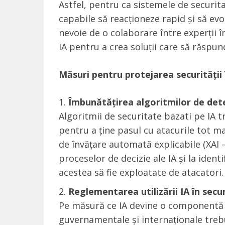
Astfel, pentru ca sistemele de securitat
capabile să reacționeze rapid și să evo
nevoie de o colaborare între experții î
IA pentru a crea soluții care să răspund
Măsuri pentru protejarea securității 
Îmbunătățirea algoritmilor de dete
Algoritmii de securitate bazati pe IA t
pentru a ține pasul cu atacurile tot m
de învățare automată explicabile (XAI –
proceselor de decizie ale IA și la identi
acestea să fie exploatate de atacatori.
Reglementarea utilizării IA în secu
Pe măsură ce IA devine o componentă m
guvernamentale și internaționale trebu