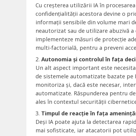
Cu creșterea utilizării IA în procesare
confidențialității acestora devine o pri
informații sensibile din volume mari de
neautorizat sau de utilizare abuzivă a d
implementeze măsuri de protecție adecv
multi-factorială, pentru a preveni acc
Autonomia și controlul în fața deciz
Un alt aspect important este necesitat
de sistemele automatizate bazate pe IA
monitoriza și, dacă este necesar, inter
automatizate. Răspunderea pentru decizi
ales în contextul securității ciberneti
Timpul de reacție în fața amenință
Deși IA poate ajuta la detectarea rapid
mai sofisticate, iar atacatorii pot util