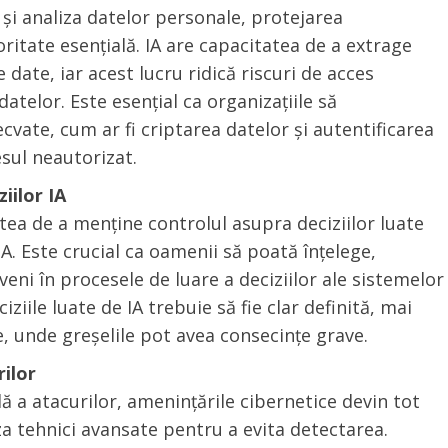
a și analiza datelor personale, protejarea
oritate esențială. IA are capacitatea de a extrage
 date, iar acest lucru ridică riscuri de acces
atelor. Este esențial ca organizațiile să
ate, cum ar fi criptarea datelor și autentificarea
esul neautorizat.
iilor IA
ea de a menține controlul asupra deciziilor luate
. Este crucial ca oamenii să poată înțelege,
veni în procesele de luare a deciziilor ale sistemelor
ile luate de IA trebuie să fie clar definită, mai
ce, unde greșelile pot avea consecințe grave.
rilor
ă a atacurilor, amenințările cibernetice devin tot
iza tehnici avansate pentru a evita detectarea.