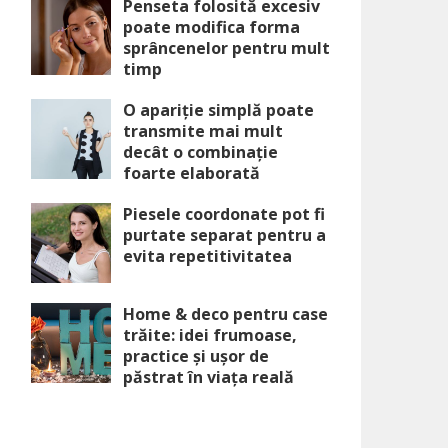
Penseta folosită excesiv
poate modifica forma
sprâncenelor pentru mult
timp
O apariție simplă poate
transmite mai mult
decât o combinație
foarte elaborată
Piesele coordonate pot fi
purtate separat pentru a
evita repetitivitatea
Home & deco pentru case
trăite: idei frumoase,
practice și ușor de
păstrat în viața reală