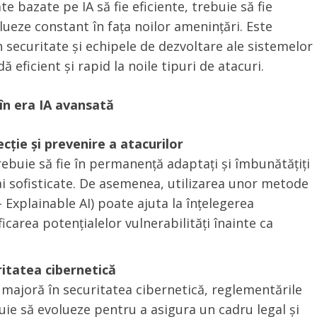
e bazate pe IA să fie eficiente, trebuie să fie
lueze constant în fața noilor amenințări. Este
n securitate și echipele de dezvoltare ale sistemelor
ă eficient și rapid la noile tipuri de atacuri.
în era IA avansată
cție și prevenire a atacurilor
rebuie să fie în permanență adaptați și îmbunătățiți
ai sofisticate. De asemenea, utilizarea unor metode
 Explainable AI) poate ajuta la înțelegerea
ficarea potențialelor vulnerabilități înainte ca
ritatea cibernetică
ajoră în securitatea cibernetică, reglementările
ie să evolueze pentru a asigura un cadru legal și