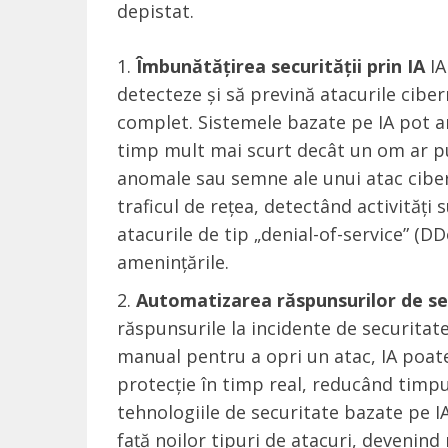
depistat.
Îmbunătățirea securității prin IA
IA
detecteze și să prevină atacurile ciber
complet. Sistemele bazate pe IA pot an
timp mult mai scurt decât un om ar p
anomale sau semne ale unui atac ciber
traficul de rețea, detectând activități
atacurile de tip „denial-of-service” (
amenințările.
Automatizarea răspunsurilor de se
răspunsurile la incidente de securitate.
manual pentru a opri un atac, IA poate
protecție în timp real, reducând timpu
tehnologiile de securitate bazate pe I
față noilor tipuri de atacuri, devenin