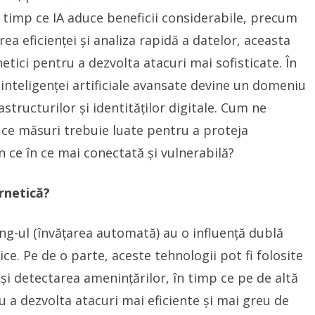
 timp ce IA aduce beneficii considerabile, precum
a eficienței și analiza rapidă a datelor, aceasta
rnetici pentru a dezvolta atacuri mai sofisticate. În
 inteligenței artificiale avansate devine un domeniu
structurilor și identităților digitale. Cum ne
i ce măsuri trebuie luate pentru a proteja
din ce în ce mai conectată și vulnerabilă?
rnetică?
ning-ul (învățarea automată) au o influență dublă
ce. Pe de o parte, aceste tehnologii pot fi folosite
și detectarea amenințărilor, în timp ce pe de altă
ru a dezvolta atacuri mai eficiente și mai greu de