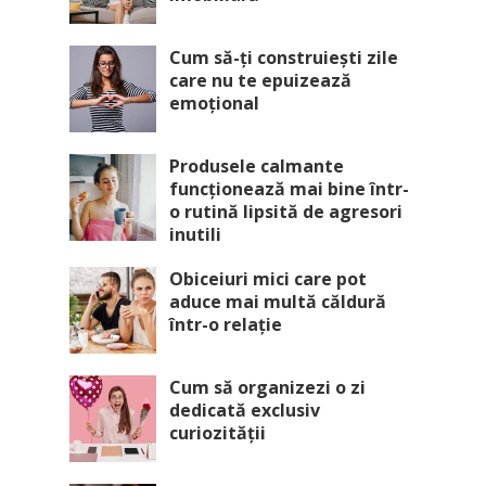
Cum să-ți construiești zile
care nu te epuizează
emoțional
Produsele calmante
funcționează mai bine într-
o rutină lipsită de agresori
inutili
Obiceiuri mici care pot
aduce mai multă căldură
într-o relație
Cum să organizezi o zi
dedicată exclusiv
curiozității