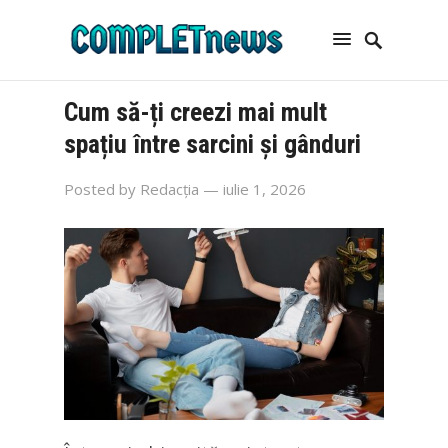
Cum să-ți creezi mai mult
spațiu între sarcini și gânduri
Posted by
Redacția
— iulie 1, 2026