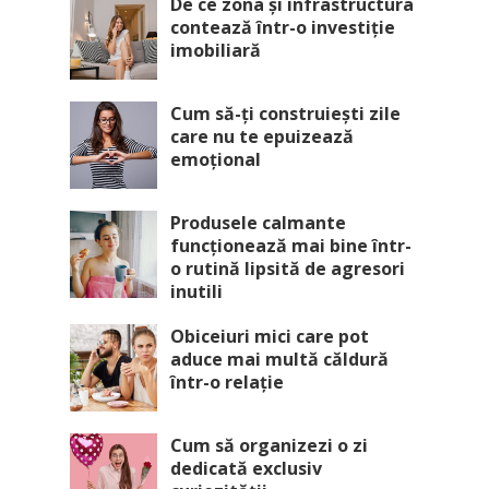
De ce zona și infrastructura
contează într-o investiție
imobiliară
Cum să-ți construiești zile
care nu te epuizează
emoțional
Produsele calmante
funcționează mai bine într-
o rutină lipsită de agresori
inutili
Obiceiuri mici care pot
aduce mai multă căldură
într-o relație
Cum să organizezi o zi
dedicată exclusiv