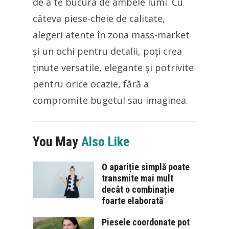
de a te bucura de ambele lumi. Cu
câteva piese-cheie de calitate,
alegeri atente în zona mass-market
și un ochi pentru detalii, poți crea
ținute versatile, elegante și potrivite
pentru orice ocazie, fără a
compromite bugetul sau imaginea.
You May
Also Like
O apariție simplă poate
transmite mai mult
decât o combinație
foarte elaborată
Piesele coordonate pot