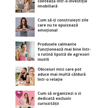
contează într-o investiție
imobiliară
Cum să-ți construiești zile
care nu te epuizează
emoțional
Produsele calmante
funcționează mai bine într-
o rutină lipsită de agresori
inutili
Obiceiuri mici care pot
aduce mai multă căldură
într-o relație
Cum să organizezi o zi
dedicată exclusiv
curiozității