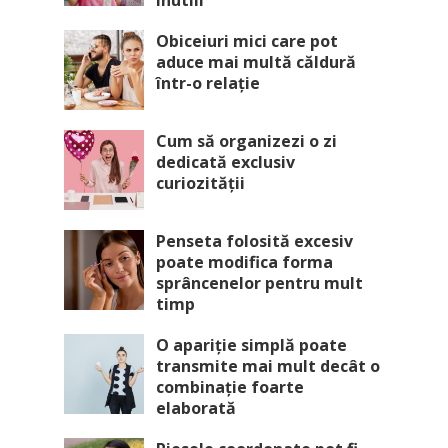
inutili
Obiceiuri mici care pot
aduce mai multă căldură
într-o relație
Cum să organizezi o zi
dedicată exclusiv
curiozității
Penseta folosită excesiv
poate modifica forma
sprâncenelor pentru mult
timp
O apariție simplă poate
transmite mai mult decât o
combinație foarte
elaborată