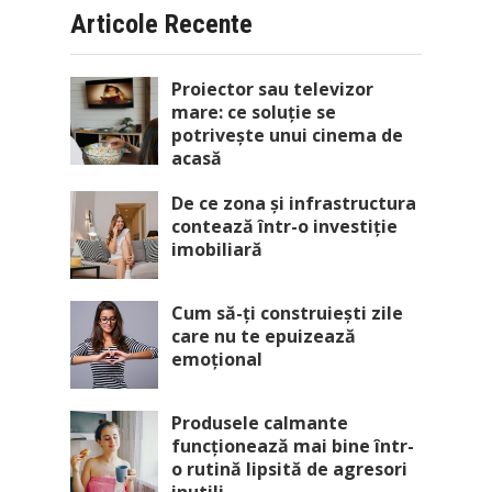
Articole Recente
Proiector sau televizor
mare: ce soluție se
potrivește unui cinema de
acasă
De ce zona și infrastructura
contează într-o investiție
imobiliară
Cum să-ți construiești zile
care nu te epuizează
emoțional
Produsele calmante
funcționează mai bine într-
o rutină lipsită de agresori