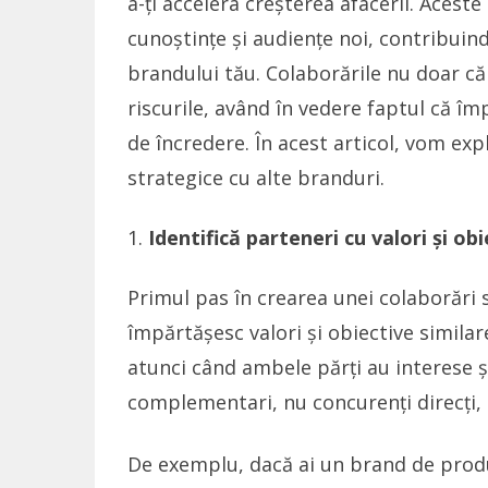
a-ți accelera creșterea afacerii. Aceste
cunoștințe și audiențe noi, contribuind
brandului tău. Colaborările nu doar că
riscurile, având în vedere faptul că îm
de încredere. În acest articol, vom exp
strategice cu alte branduri.
Identifică parteneri cu valori și o
Primul pas în crearea unei colaborări s
împărtășesc valori și obiective similar
atunci când ambele părți au interese 
complementari, nu concurenți direcți, 
De exemplu, dacă ai un brand de produ