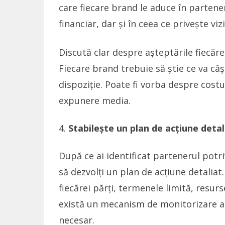
care fiecare brand le aduce în partener
financiar, dar și în ceea ce privește vizi
Discută clar despre așteptările fiecărei
Fiecare brand trebuie să știe ce va câș
dispoziție. Poate fi vorba despre costu
expunere media.
Stabilește un plan de acțiune detal
După ce ai identificat partenerul potriv
să dezvolți un plan de acțiune detaliat
fiecărei părți, termenele limită, resurs
există un mecanism de monitorizare a p
necesar.