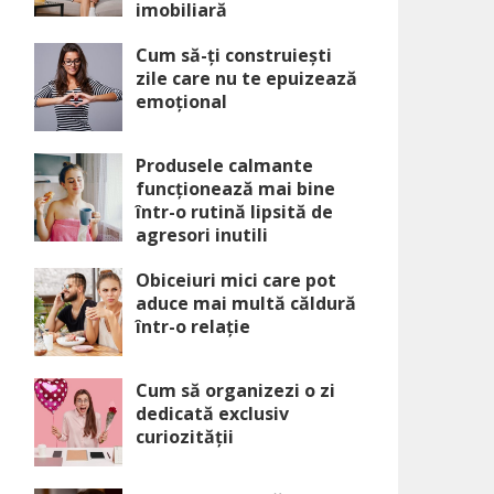
imobiliară
Cum să-ți construiești
zile care nu te epuizează
emoțional
Produsele calmante
funcționează mai bine
într-o rutină lipsită de
agresori inutili
Obiceiuri mici care pot
aduce mai multă căldură
într-o relație
Cum să organizezi o zi
dedicată exclusiv
curiozității