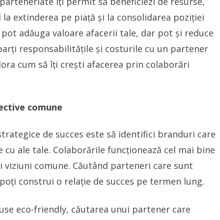
 parteneriate îți permit să beneficiezi de resurse,
 la extinderea pe piață și la consolidarea poziției
 pot adăuga valoare afacerii tale, dar pot și reduce
parți responsabilitățile și costurile cu un partener
lora cum să îți crești afacerea prin colaborări
biective comune
trategice de succes este să identifici branduri care
e cu ale tale. Colaborările funcționează cel mai bine
și viziuni comune. Căutând parteneri care sunt
poți construi o relație de succes pe termen lung.
se eco-friendly, căutarea unui partener care