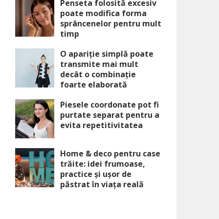
Penseta folosită excesiv
poate modifica forma
sprâncenelor pentru mult
timp
O apariție simplă poate
transmite mai mult
decât o combinație
foarte elaborată
Piesele coordonate pot fi
purtate separat pentru a
evita repetitivitatea
Home & deco pentru case
trăite: idei frumoase,
practice și ușor de
păstrat în viața reală