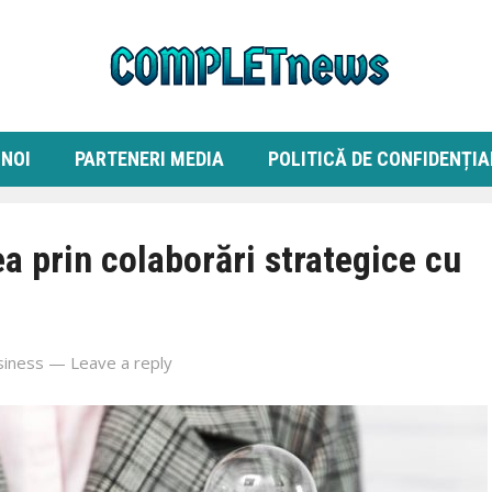
 NOI
PARTENERI MEDIA
POLITICĂ DE CONFIDENȚIA
ea prin colaborări strategice cu
siness
—
Leave a reply