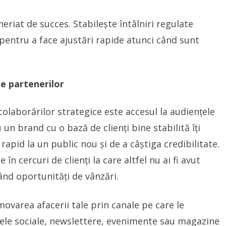
eriat de succes. Stabilește întâlniri regulate
i pentru a face ajustări rapide atunci când sunt
le partenerilor
colaborărilor strategice este accesul la audiențele
 un brand cu o bază de clienți bine stabilită îți
apid la un public nou și de a câștiga credibilitate.
în cercuri de clienți la care altfel nu ai fi avut
eând oportunități de vânzări.
omovarea afacerii tale prin canale pe care le
rețele sociale, newslettere, evenimente sau magazine