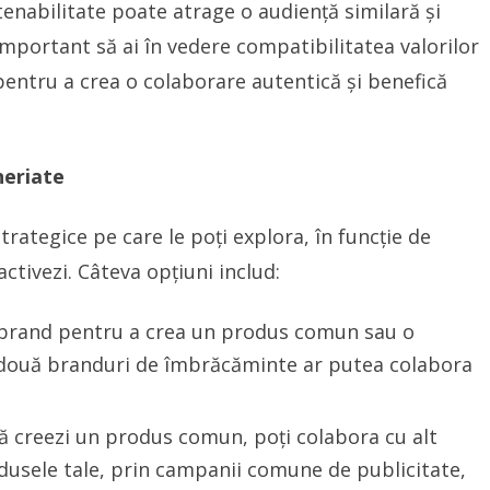
tenabilitate poate atrage o audiență similară și
mportant să ai în vedere compatibilitatea valorilor
i pentru a crea o colaborare autentică și benefică
neriate
trategice pe care le poți explora, în funcție de
activezi. Câteva opțiuni includ:
 brand pentru a crea un produs comun sau o
două branduri de îmbrăcăminte ar putea colabora
să creezi un produs comun, poți colabora cu alt
usele tale, prin campanii comune de publicitate,