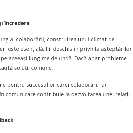
i încredere
ng al colaborării, construirea unui climat de
i este esențială. Fii deschis în privința așteptărilor
nt pe aceeași lungime de undă. Dacă apar probleme
 caută soluții comune.
le pentru succesul oricărei colaborări, iar
în comunicare contribuie la dezvoltarea unei relații
edback