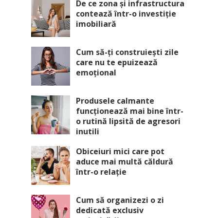
De ce zona și infrastructura
contează într-o investiție
imobiliară
Cum să-ți construiești zile
care nu te epuizează
emoțional
Produsele calmante
funcționează mai bine într-
o rutină lipsită de agresori
inutili
Obiceiuri mici care pot
aduce mai multă căldură
într-o relație
Cum să organizezi o zi
dedicată exclusiv