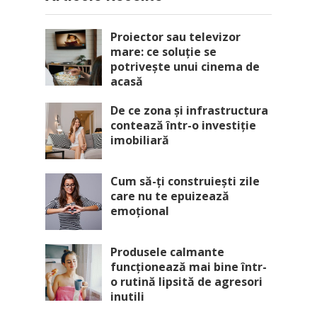
Proiector sau televizor
mare: ce soluție se
potrivește unui cinema de
acasă
De ce zona și infrastructura
contează într-o investiție
imobiliară
Cum să-ți construiești zile
care nu te epuizează
emoțional
Produsele calmante
funcționează mai bine într-
o rutină lipsită de agresori
inutili