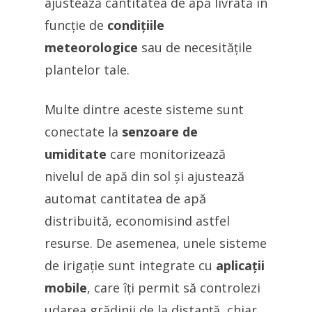
ajustează cantitatea de apă livrată în
funcție de
condițiile
meteorologice
sau de necesitățile
plantelor tale.
Multe dintre aceste sisteme sunt
conectate la
senzoare de
umiditate
care monitorizează
nivelul de apă din sol și ajustează
automat cantitatea de apă
distribuită, economisind astfel
resurse. De asemenea, unele sisteme
de irigație sunt integrate cu
aplicații
mobile
, care îți permit să controlezi
udarea grădinii de la distanță, chiar