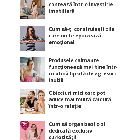
contează într-o investiție
imobiliară
Cum să-ți construiești zile
care nu te epuizează
emoțional
Produsele calmante
funcționează mai bine într-
o rutină lipsită de agresori
inutili
Obiceiuri mici care pot
aduce mai multă căldură
într-o relație
Cum să organizezi o zi
dedicată exclusiv
curiozității