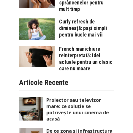
sprâncenelor pentru
mult timp
Curly refresh de
dimineață: pași simpli
pentru bucle mai vii
French manichiure
reinterpretată: idei
actuale pentru un clasic
care nu moare
Articole Recente
Proiector sau televizor
mare: ce soluție se
potrivește unui cinema de
acasă
De ce zona și infrastructura