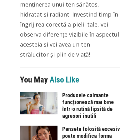
menținerea unui ten sănătos,
hidratat și radiant. Investind timp în
îngrijirea corectă a pielii tale, vei
observa diferențe vizibile în aspectul
acesteia și vei avea un ten
strălucitor și plin de viață!
You May
Also Like
Produsele calmante
funcționează mai bine
într-o rutină lipsită de
agresori inutili
Penseta folosită excesiv
poate modifica forma