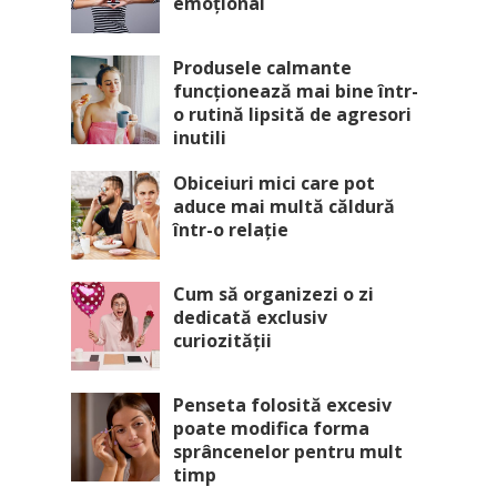
emoțional
Produsele calmante
funcționează mai bine într-
o rutină lipsită de agresori
inutili
Obiceiuri mici care pot
aduce mai multă căldură
într-o relație
Cum să organizezi o zi
dedicată exclusiv
curiozității
Penseta folosită excesiv
poate modifica forma
sprâncenelor pentru mult
timp