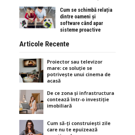
Cum se schimbă relația
dintre oameni și
software când apar
sisteme proactive
Articole Recente
Proiector sau televizor
mare: ce soluție se
potrivește unui cinema de
acasă
De ce zona și infrastructura
contează într-o investiție
imobiliară
Cum să-ți construiești zile
care nu te epuizează