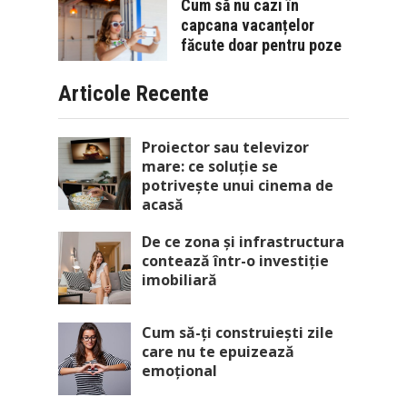
Cum să nu cazi în
capcana vacanțelor
făcute doar pentru poze
Articole Recente
Proiector sau televizor
mare: ce soluție se
potrivește unui cinema de
acasă
De ce zona și infrastructura
contează într-o investiție
imobiliară
Cum să-ți construiești zile
care nu te epuizează
emoțional