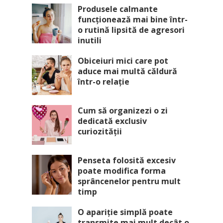
Produsele calmante
funcționează mai bine într-
o rutină lipsită de agresori
inutili
Obiceiuri mici care pot
aduce mai multă căldură
într-o relație
Cum să organizezi o zi
dedicată exclusiv
curiozității
Penseta folosită excesiv
poate modifica forma
sprâncenelor pentru mult
timp
O apariție simplă poate
transmite mai mult decât o