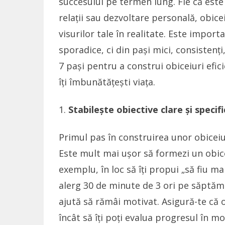
succesului pe termen lung. Fie că este
relații sau dezvoltare personală, obicei
visurilor tale în realitate. Este import
sporadice, ci din pași mici, consistenți,
7 pași pentru a construi obiceiuri eficie
îți îmbunătățești viața.
Stabilește obiective clare și specif
Primul pas în construirea unor obiceiuri
Este mult mai ușor să formezi un obicei
exemplu, în loc să îți propui „să fiu mai
alerg 30 de minute de 3 ori pe săptămân
ajută să rămâi motivat. Asigură-te că o
încât să îți poți evalua progresul în m