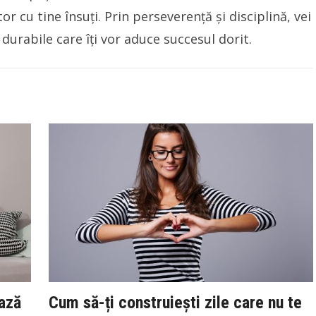
or cu tine însuți. Prin perseverență și disciplină, vei
 durabile care îți vor aduce succesul dorit.
ează
Cum să-ți construiești zile care nu te