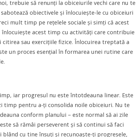
oi, trebuie să renunți la obiceiurile vechi care nu te
ți sabotează obiectivele și înlocuiește-le cu obiceiuri
ci mult timp pe rețelele sociale și simți că acest
, înlocuiește acest timp cu activități care contribuie
 citirea sau exercițiile fizice. Înlocuirea treptată a
este un proces esențial în formarea unei rutine care
e.
imp, iar progresul nu este întotdeauna linear. Este
zi timp pentru a-ți consolida noile obiceiuri. Nu te
tdeauna conform planului – este normal să ai zile
este să rămâi perseverent și să continui să faci
ii blând cu tine însuți și recunoaște-ți progresele,