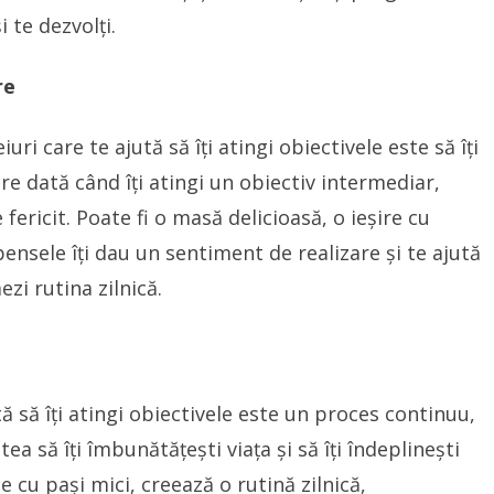
i te dezvolți.
re
ri care te ajută să îți atingi obiectivele este să îți
e dată când îți atingi un obiectiv intermediar,
ericit. Poate fi o masă delicioasă, o ieșire cu
ensele îți dau un sentiment de realizare și te ajută
zi rutina zilnică.
ă să îți atingi obiectivele este un proces continuu,
tea să îți îmbunătățești viața și să îți îndeplinești
pe cu pași mici, creează o rutină zilnică,