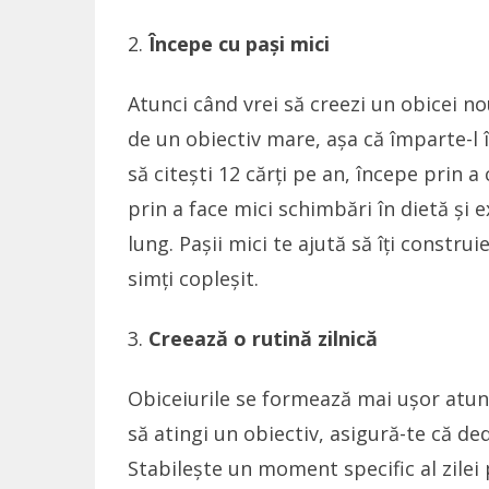
Începe cu pași mici
Atunci când vrei să creezi un obicei no
de un obiectiv mare, așa că împarte-l în
să citești 12 cărți pe an, începe prin a 
prin a face mici schimbări în dietă și 
lung. Pașii mici te ajută să îți construi
simți copleșit.
Creează o rutină zilnică
Obiceiurile se formează mai ușor atunci
să atingi un obiectiv, asigură-te că ded
Stabilește un moment specific al zilei p