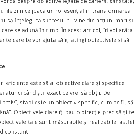
 vorba despre obiective legate de carieră, sănătate,
urile zilnice joacă un rol esențial în transformarea
ant să înțelegi că succesul nu vine din acțiuni mari și
 care se adună în timp. În acest articol, îți voi arăta
nte care te vor ajuta să îți atingi obiectivele și să
ice
 eficiente este să ai obiective clare și specifice.
 atunci când știi exact ce vrei să obții. De
 activ”, stabilește un obiectiv specific, cum ar fi „să
ă”. Obiectivele clare îți dau o direcție precisă și te
biectivele tale sunt măsurabile și realizabile, astfel
od constant.