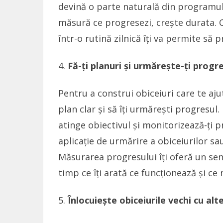
devină o parte naturală din programul 
măsură ce progresezi, crește durata. C
într-o rutină zilnică îți va permite să 
Fă-ți planuri și urmărește-ți progr
Pentru a construi obiceiuri care te ajut
plan clar și să îți urmărești progresul. 
atinge obiectivul și monitorizează-ți p
aplicație de urmărire a obiceiurilor sau
Măsurarea progresului îți oferă un sen
timp ce îți arată ce funcționează și ce 
Înlocuiește obiceiurile vechi cu alt