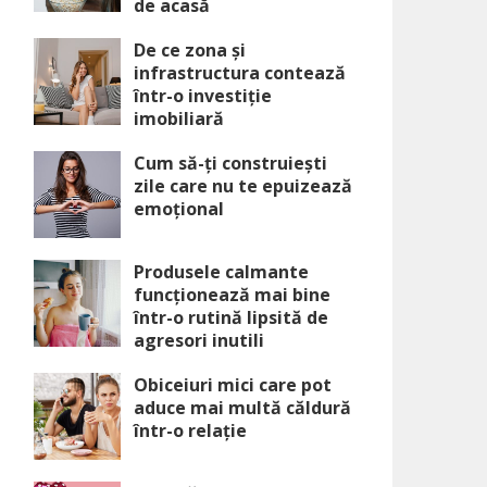
de acasă
De ce zona și
infrastructura contează
într-o investiție
imobiliară
Cum să-ți construiești
zile care nu te epuizează
emoțional
Produsele calmante
funcționează mai bine
într-o rutină lipsită de
agresori inutili
Obiceiuri mici care pot
aduce mai multă căldură
într-o relație