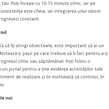
tău. Poți începe cu 10-15 minute zilnic, iar pe
onsistența este cheia, iar integrarea unui obicei
progresezi constant.
esul
ă să îți atingi obiectivele, este important să ai un
Notează-ți pașii pe care trebuie să îi faci pentru a-ți
rogresul zilnic sau săptămânal. Poți folosi o
 un jurnal pentru a ține evidența activităților tale.
timent de realizare și te motivează să continui, în
nu.
ele noi