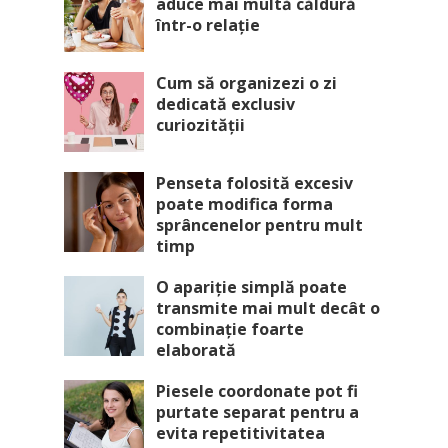
aduce mai multă căldură
într-o relație
Cum să organizezi o zi
dedicată exclusiv
curiozității
Penseta folosită excesiv
poate modifica forma
sprâncenelor pentru mult
timp
O apariție simplă poate
transmite mai mult decât o
combinație foarte
elaborată
Piesele coordonate pot fi
purtate separat pentru a
evita repetitivitatea