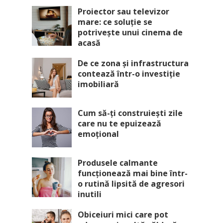
Proiector sau televizor
mare: ce soluție se
potrivește unui cinema de
acasă
De ce zona și infrastructura
contează într-o investiție
imobiliară
Cum să-ți construiești zile
care nu te epuizează
emoțional
Produsele calmante
funcționează mai bine într-
o rutină lipsită de agresori
inutili
Obiceiuri mici care pot