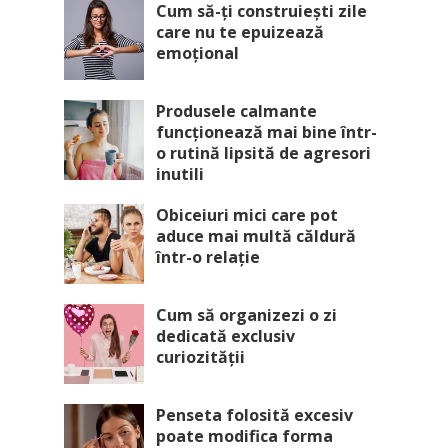
Cum să-ți construiești zile
care nu te epuizează
emoțional
Produsele calmante
funcționează mai bine într-
o rutină lipsită de agresori
inutili
Obiceiuri mici care pot
aduce mai multă căldură
într-o relație
Cum să organizezi o zi
dedicată exclusiv
curiozității
Penseta folosită excesiv
poate modifica forma