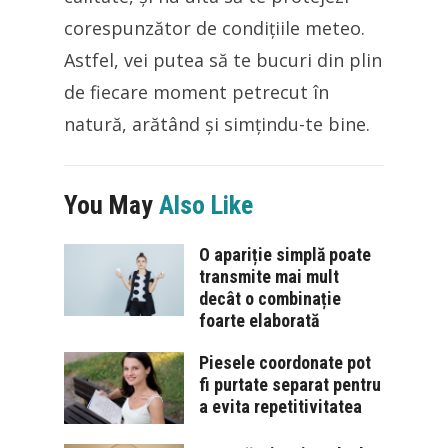
corespunzător de condițiile meteo.
Astfel, vei putea să te bucuri din plin
de fiecare moment petrecut în
natură, arătând și simțindu-te bine.
You May
Also Like
O apariție simplă poate
transmite mai mult
decât o combinație
foarte elaborată
Piesele coordonate pot
fi purtate separat pentru
a evita repetitivitatea